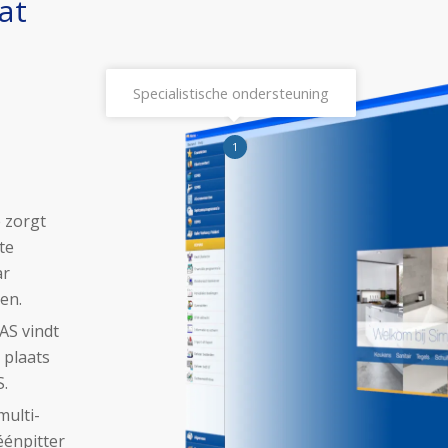
at
Specialistische ondersteuning
1
 zorgt
te
ar
en.
AS vindt
plaats
.
multi-
éénpitter