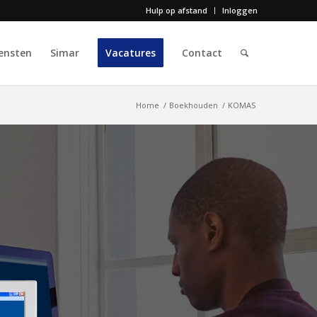
Hulp op afstand
Inloggen
ensten
Simar
Vacatures
Contact
Home
/
Boekhouden
/
KOMAS