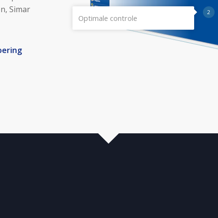
en, Simar
2
Optimale controle
oering